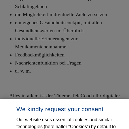
Schlaftagebuch
die Möglichkeit individuelle Ziele zu setzen
ein eigenes Gesundheitscockpit, mit allen
Gesundheitswerten im Überblick
individuelle Erinnerungen zur
Medikamenteneinnahme.
Feedbackmöglichkeiten
Nachrichtenfunktion bei Fragen
u. v. m.
Alles in allem ist der Thieme TeleCoach Ihr digitaler
Gesundheitsbegleiter im Alltag - individuell,
We kindly request your consent
motivierend, ganzheitlich.
Our website uses essential cookies and similar
Immer ausgerichtet an unserem Ziel:
technologies (hereinafter "Cookies”) by default to