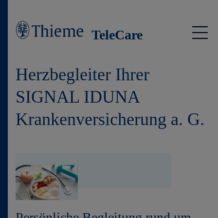
TeleCare
Herzbegleiter
Herzbegleiter Ihrer
Anmeldung
SIGNAL IDUNA
Krankenversicherung a. G.
Thieme TeleCare
Persönliche Begleitung rund um