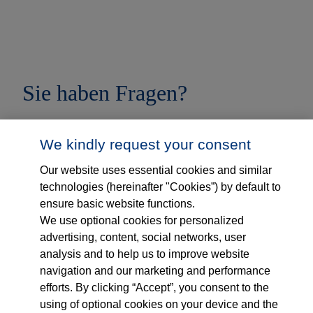
Sie haben Fragen?
We kindly request your consent
Melden Sie sich gerne bei unserem Informations- und
Servicetelefon oder per Email:
Our website uses essential cookies and similar
technologies (hereinafter "Cookies”) by default to
ensure basic website functions.
Tel.
:
0800-7235700
We use optional cookies for personalized
advertising, content, social networks, user
Email
: kontakt@thieme-telecare.de
analysis and to help us to improve website
navigation and our marketing and performance
efforts. By clicking “Accept”, you consent to the
using of optional cookies on your device and the