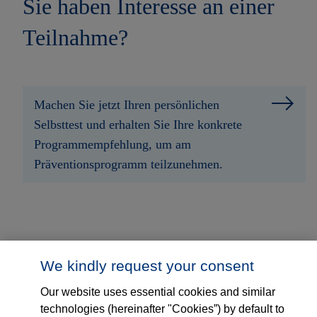
Sie haben Interesse an einer
Teilnahme?
Machen Sie jetzt Ihren persönlichen
Selbsttest und erhalten Sie Ihre konkrete
Programmempfehlung, um am
Präventionsprogramm teilzunehmen.
We kindly request your consent
Bei Fragen erreichen Sie uns:
Our website uses essential cookies and similar
technologies (hereinafter "Cookies”) by default to