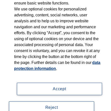
ensure basic website functions.
We use optional cookies for personalized
Per Mail: hallesche@thieme-telecare.de
advertising, content, social networks, user
Telefonisch: 0711 54080-429
analysis and to help us to improve website
navigation and our marketing and performance
efforts. By clicking “Accept”, you consent to the
using of optional cookies on your device and the
associated processing of personal data. Your
consent is voluntary, and you can revoke it at any
time by clicking the button at the bottom right of
the page. Further details can be found in our
data
protection information
.
Accept
Impressum
Reject