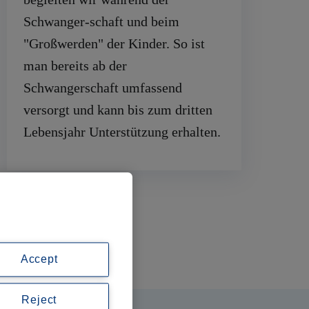
Schwanger-schaft und beim
"Großwerden" der Kinder. So ist
man bereits ab der
Schwangerschaft umfassend
versorgt und kann bis zum dritten
Lebensjahr Unterstützung erhalten.
Accept
Reject