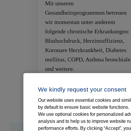
Mit unseren
Gesundheitsprogrammen betreuen
wir momentan unter anderem
folgende chronische Erkrankungen:
Bluthochdruck, Herzinsuffizienz,
Koronare Herzkrankheit, Diabetes
mellitus, COPD, Asthma bronchiale
und weitere.
We kindly request your consent
Our website uses essential cookies and simil
by default to ensure basic website functions.
We use optional cookies for personalized adve
analysis and to help us to improve website n
performance efforts. By clicking “Accept”, you