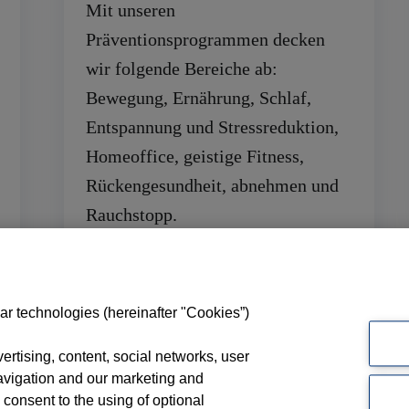
Mit unseren
Präventionsprogrammen decken
wir folgende Bereiche ab:
Bewegung, Ernährung, Schlaf,
Entspannung und Stressreduktion,
Homeoffice, geistige Fitness,
Rückengesundheit, abnehmen und
Rauchstopp.
ar technologies (hereinafter "Cookies”)
rtising, content, social networks, user
avigation and our marketing and
 consent to the using of optional